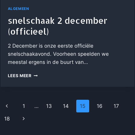
ALGEMEEN
snelschaak 2 december
(officieel)
2 December is onze eerste officiële
snelschaakavond. Voorheen speelden we
meestal ergens in de buurt van…
SNELSCHAAK
LEES MEER
2
DECEMBER
(OFFICIEEL)
PAGINANAVIGATIE
Vorige
1
…
13
14
15
16
17
pagina
Volgende
18
pagina