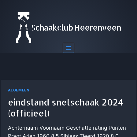
Doorgaan
naar
inhoud
Schaakclub Heerenveen
ALGEMEEN
eindstand snelschaak 2024
(officieel)
Achternaam Voornaam Geschatte rating Punten
Pragt Arjen 1960 8.5 Siblesz Tjeerd 1920 8.0