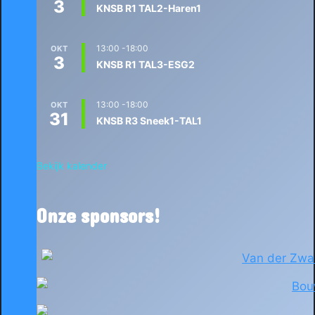
3
KNSB R1 TAL2-Haren1
13:00
-
18:00
OKT
3
KNSB R1 TAL3-ESG2
13:00
-
18:00
OKT
31
KNSB R3 Sneek1-TAL1
Bekijk kalender
Onze sponsors!