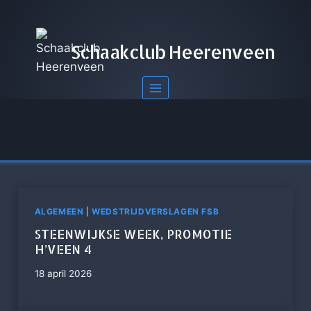
Doorgaan
naar
inhoud
Schaakclub Heerenveen
ALGEMEEN
|
WEDSTRIJDVERSLAGEN FSB
STEENWIJKSE WEEK, PROMOTIE
H’VEEN 4
18 april 2026