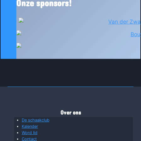
Onze sponsors!
Over ons
De schaakclub
Kalender
Word lid
Contact