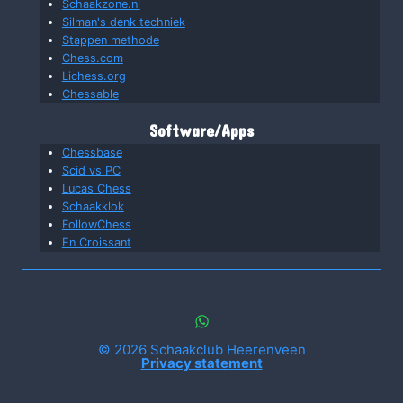
Schaakzone.nl
Silman's denk techniek
Stappen methode
Chess.com
Lichess.org
Chessable
Software/Apps
Chessbase
Scid vs PC
Lucas Chess
Schaakklok
FollowChess
En Croissant
© 2026 Schaakclub Heerenveen
Privacy statement