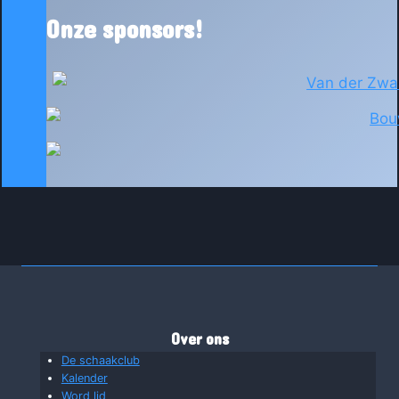
Onze sponsors!
Over ons
De schaakclub
Kalender
Word lid