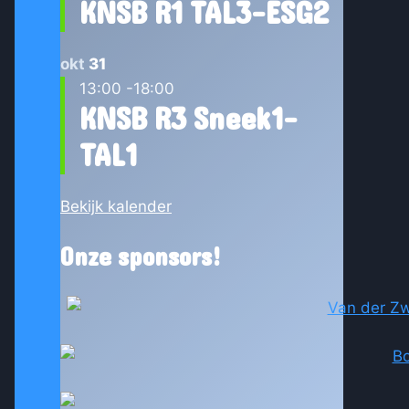
KNSB R1 TAL3-ESG2
okt
31
13:00
-
18:00
KNSB R3 Sneek1-
TAL1
Bekijk kalender
Onze sponsors!