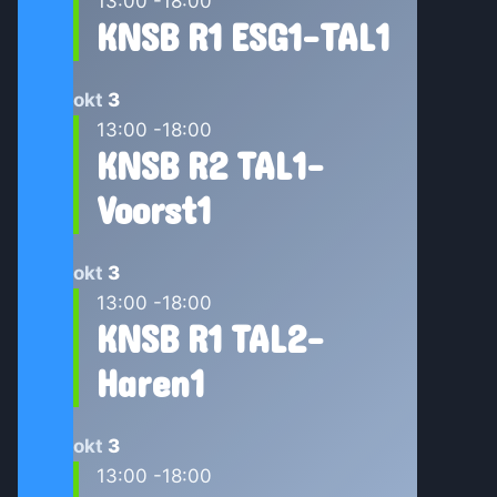
13:00
-
18:00
KNSB R1 ESG1-TAL1
okt
3
13:00
-
18:00
KNSB R2 TAL1-
Voorst1
okt
3
13:00
-
18:00
KNSB R1 TAL2-
Haren1
okt
3
13:00
-
18:00