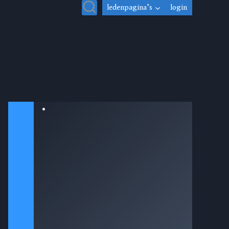
ledenpagina’s
login