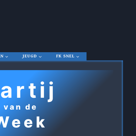
RN
JEUGD
FK SNEL
artij
van de
Week