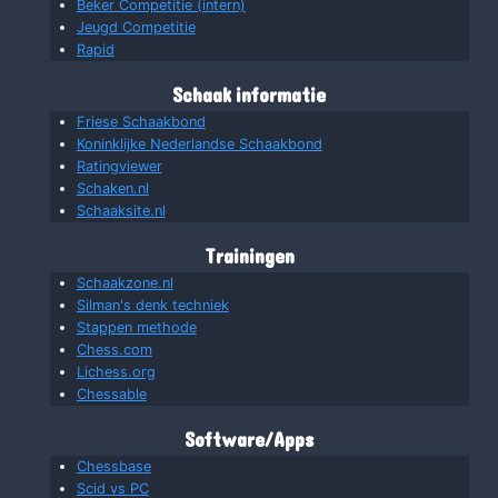
Beker Competitie (intern)
Jeugd Competitie
Rapid
Schaak informatie
Friese Schaakbond
Koninklijke Nederlandse Schaakbond
Ratingviewer
Schaken.nl
Schaaksite.nl
Trainingen
Schaakzone.nl
Silman's denk techniek
Stappen methode
Chess.com
Lichess.org
Chessable
Software/Apps
Chessbase
Scid vs PC