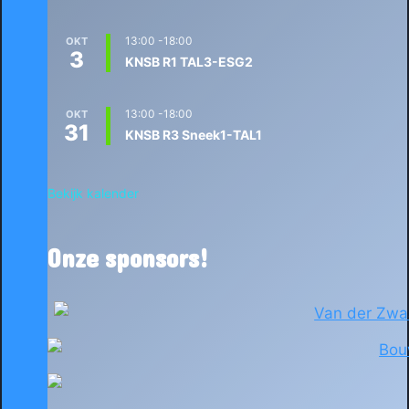
13:00
-
18:00
OKT
3
KNSB R1 TAL3-ESG2
13:00
-
18:00
OKT
31
KNSB R3 Sneek1-TAL1
Bekijk kalender
Onze sponsors!