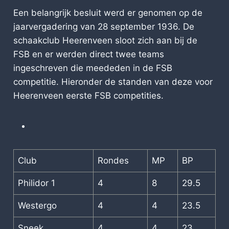
Een belangrijk besluit werd er genomen op de
jaarvergadering van 28 september 1936. De
schaakclub Heerenveen sloot zich aan bij de
FSB en er werden direct twee teams
ingeschreven die meededen in de FSB
competitie. Hieronder de standen van deze voor
Heerenveen eerste FSB competities.
Club
Rondes
MP
BP
Philidor 1
4
8
29.5
Westergo
4
4
23.5
Sneek
4
4
23