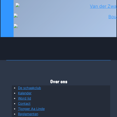
Over ons
De schaakclub
Kalender
Word lid
Contact
Tjonger Aa Linde
Reglementen