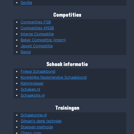
Sevilla
Competities
Competities FSB
Competities KNSB
Interne Competitie
Beker Competitie (intern)
Jeugd Competitie
Rapid
Schaak informatie
Friese Schaakbond
Koninklijke Nederlandse Schaakbond
Ratingviewer
Schaken.nl
Schaaksite.nl
Trainingen
Schaakzone.nl
Silman's denk techniek
Stappen methode
Chess.com