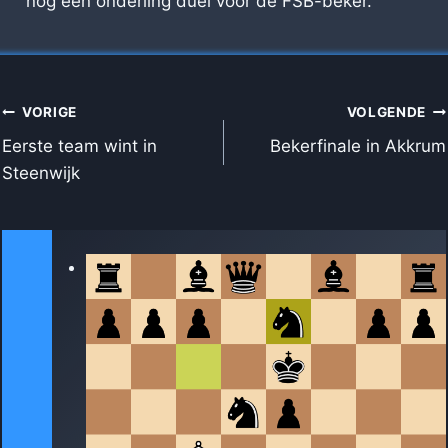
nog een onderling duel voor de FSB-beker.
BERICHT
VORIGE
VOLGENDE
NAVIGATIE
Eerste team wint in
Bekerfinale in Akkrum
Steenwijk