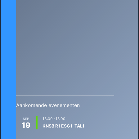
Aankomende evenementen
13:00
-
18:00
SEP
19
KNSB R1 ESG1-TAL1