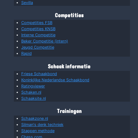
Sevilla
Competities
Competities FSB
Competities KNSB
Interne Competitie
Beker Competitie (intern)
Jeugd Competitie
Rapid
Schaak informatie
Friese Schaakbond
Koninklijke Nederlandse Schaakbond
Ratingviewer
Schaken.nl
Schaaksite.nl
Trainingen
Schaakzone.nl
Silman's denk techniek
Stappen methode
Chess.com