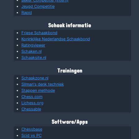
Beker Competitie (intern)
Jeugd Competitie
Rapid
Schaak informatie
Friese Schaakbond
Koninklijke Nederlandse Schaakbond
Ratingviewer
Schaken.nl
Schaaksite.nl
Trainingen
Schaakzone.nl
Silman's denk techniek
Stappen methode
Chess.com
Lichess.org
Chessable
Software/Apps
Chessbase
Scid vs PC