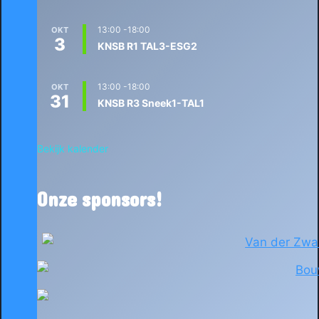
13:00
-
18:00
OKT
3
KNSB R1 TAL3-ESG2
13:00
-
18:00
OKT
31
KNSB R3 Sneek1-TAL1
Bekijk kalender
Onze sponsors!