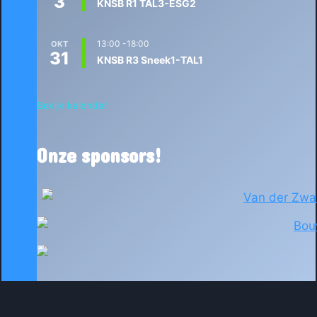
3
KNSB R1 TAL3-ESG2
13:00
-
18:00
OKT
31
KNSB R3 Sneek1-TAL1
Bekijk kalender
Onze sponsors!