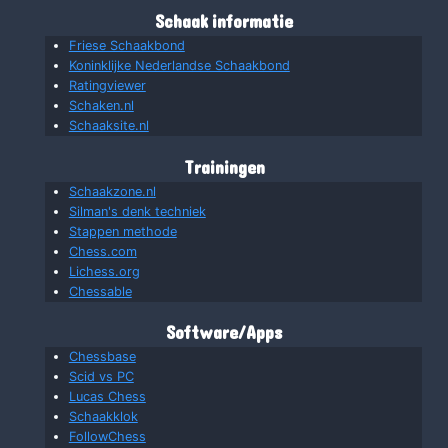
Schaak informatie
Friese Schaakbond
Koninklijke Nederlandse Schaakbond
Ratingviewer
Schaken.nl
Schaaksite.nl
Trainingen
Schaakzone.nl
Silman's denk techniek
Stappen methode
Chess.com
Lichess.org
Chessable
Software/Apps
Chessbase
Scid vs PC
Lucas Chess
Schaakklok
FollowChess