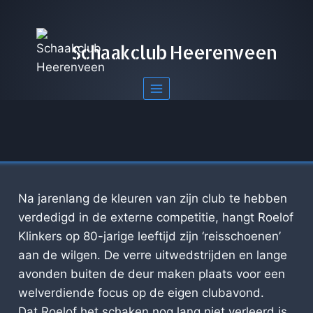
Doorgaan
naar
inhoud
Schaakclub Heerenveen
Na jarenlang de kleuren van zijn club te hebben
verdedigd in de externe competitie, hangt Roelof
Klinkers op 80-jarige leeftijd zijn ‘reisschoenen’
aan de wilgen. De verre uitwedstrijden en lange
avonden buiten de deur maken plaats voor een
welverdiende focus op de eigen clubavond.
Dat Roelof het schaken nog lang niet verleerd is,