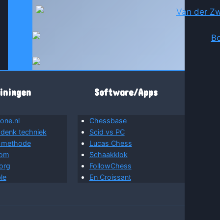
iningen
Software/Apps
one.nl
Chessbase
 denk techniek
Scid vs PC
 methode
Lucas Chess
com
Schaakklok
org
FollowChess
le
En Croissant