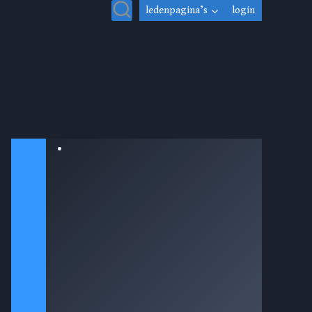
ledenpagina’s
login