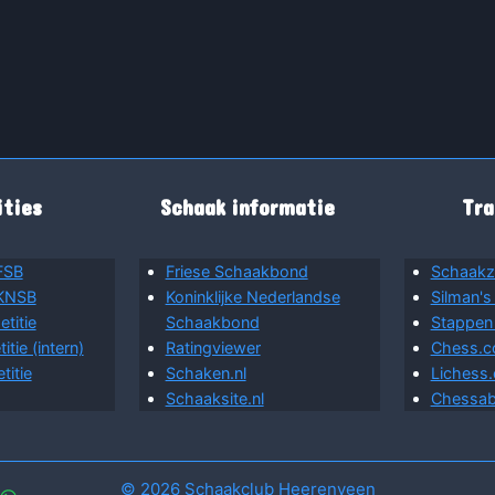
ties
Schaak informatie
Tra
FSB
Friese Schaakbond
Schaakz
 KNSB
Koninklijke Nederlandse
Silman's
titie
Schaakbond
Stappen
tie (intern)
Ratingviewer
Chess.
itie
Schaken.nl
Lichess.
Schaaksite.nl
Chessab
© 2026 Schaakclub Heerenveen