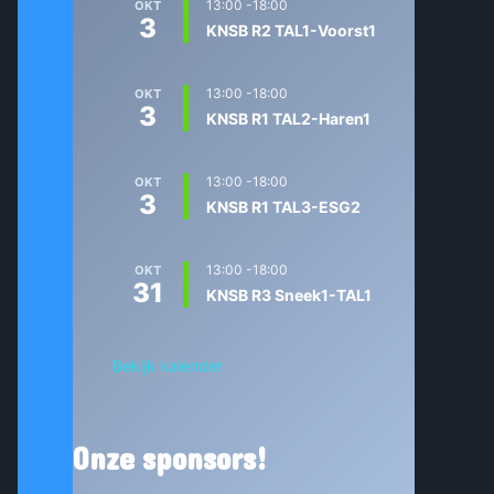
13:00
-
18:00
OKT
3
KNSB R2 TAL1-Voorst1
13:00
-
18:00
OKT
3
KNSB R1 TAL2-Haren1
13:00
-
18:00
OKT
3
KNSB R1 TAL3-ESG2
13:00
-
18:00
OKT
31
KNSB R3 Sneek1-TAL1
Bekijk kalender
Onze sponsors!