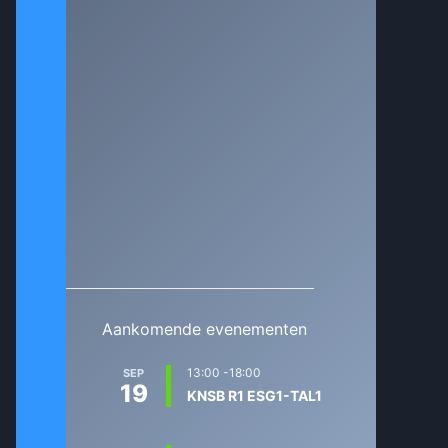
Aankomende evenementen
13:00
-
18:00
SEP
19
KNSB R1 ESG1-TAL1