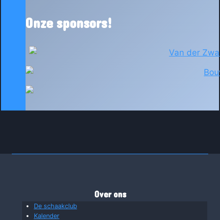
Onze sponsors!
Over ons
De schaakclub
Kalender