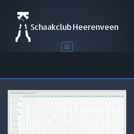
Doorgaan
naar
inhoud
Schaakclub Heerenveen