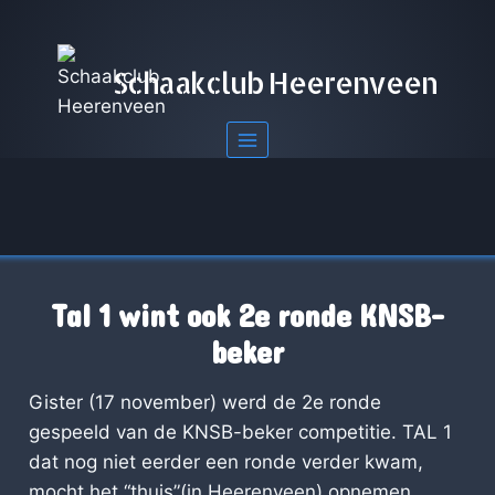
Doorgaan
naar
inhoud
Schaakclub Heerenveen
Tal 1 wint ook 2e ronde KNSB-
beker
Gister (17 november) werd de 2e ronde
gespeeld van de KNSB-beker competitie. TAL 1
dat nog niet eerder een ronde verder kwam,
mocht het “thuis”(in Heerenveen) opnemen