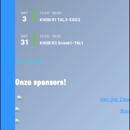
13:00
-
18:00
OKT
3
KNSB R1 TAL3-ESG2
13:00
-
18:00
OKT
31
KNSB R3 Sneek1-TAL1
Bekijk kalender
Onze sponsors!