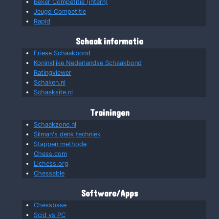
Beker Competitie (intern)
Jeugd Competitie
Rapid
Schaak informatie
Friese Schaakbond
Koninklijke Nederlandse Schaakbond
Ratingviewer
Schaken.nl
Schaaksite.nl
Trainingen
Schaakzone.nl
Silman's denk techniek
Stappen methode
Chess.com
Lichess.org
Chessable
Software/Apps
Chessbase
Scid vs PC