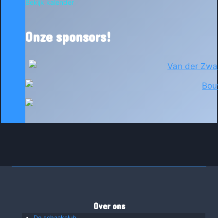
Bekijk kalender
Onze sponsors!
Over ons
De schaakclub