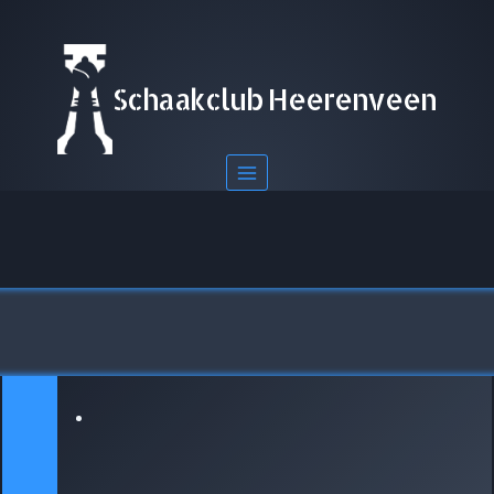
Doorgaan
naar
inhoud
Schaakclub Heerenveen