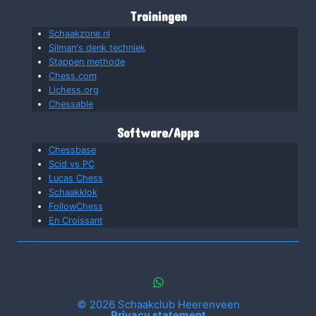
Trainingen
Schaakzone.nl
Silman's denk techniek
Stappen methode
Chess.com
Lichess.org
Chessable
Software/Apps
Chessbase
Scid vs PC
Lucas Chess
Schaakklok
FollowChess
En Croissant
© 2026 Schaakclub Heerenveen
Privacy statement