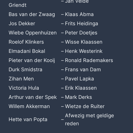
–
Jan Velde
Griendt
Bas van der Zwaag
–
Klaas Abma
Jos Dekker
–
Frits Heidinga
Wiebe Oppenhuizen
–
Peter Doetjes
Roelof Klinkers
–
Wisse Klaassen
Elmadani Bokal
–
Henk Westerink
Pieter van der Kooij
–
Ronald Rademakers
Durk Smidstra
–
Frans van Dam
Zihan Men
–
Pavel Lapka
Victoria Hula
–
Erik Klaassen
Arthur van der Spek
–
Mark Derks
Willem Akkerman
–
Wietze de Ruiter
Afwezig met geldige
Hette van Popta
–
reden