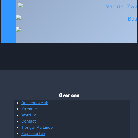
Over ons
De schaakclub
Kalender
Word lid
Contact
Tjonger Aa Linde
Reglementen