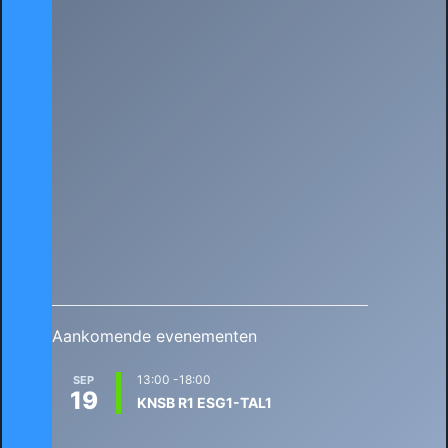
Aankomende evenementen
13:00
-
18:00
SEP
19
KNSB R1 ESG1-TAL1