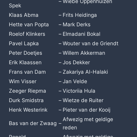
–
Wiebe Oppenhuizen
Spek
Klaas Abma
–
Frits Heidinga
Hette van Popta
–
Mark Derks
Roelof Klinkers
–
Elmadani Bokal
Pavel Lapka
–
Wouter van de Griendt
Peter Doetjes
–
Willem Akkerman
Erik Klaassen
–
Jos Dekker
Frans van Dam
–
Zakariya Al-Halaki
Wim Visser
–
Jan Velde
Zeeger Riepma
–
Victoriia Hula
Durk Smidstra
–
Wietze de Ruiter
Henk Westerink
–
Pieter van der Kooij
Afwezig met geldige
Bas van der Zwaag
–
reden