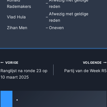
Ronald
Afwezig met geldige
–
Rademakers
reden
Afwezig met geldige
Vlad Hula
–
reden
Zihan Men
–
Oneven
BERICHT
VORIGE
VOLGENDE
NAVIGATIE
Ranglijst na ronde 23 op
Partij van de Week R5
10 maart 2025