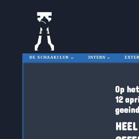
Doorgaan
naar
inhoud
DE SCHAAKCLUB
INTERN
EXTE
Op het
12 apr
geeind
HEEL