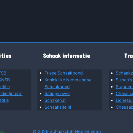
ties
Schaak informatie
Tra
FSB
Friese Schaakbond
Schaakz
 KNSB
Koninklijke Nederlandse
Silman's
titie
Schaakbond
Stappen
tie (intern)
Ratingviewer
Chess.
itie
Schaken.nl
Lichess.
Schaaksite.nl
Chessab
© 2026 Schaakclub Heerenveen