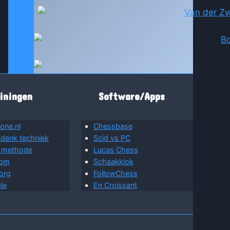
iningen
Software/Apps
one.nl
Chessbase
 denk techniek
Scid vs PC
 methode
Lucas Chess
com
Schaakklok
org
FollowChess
le
En Croissant