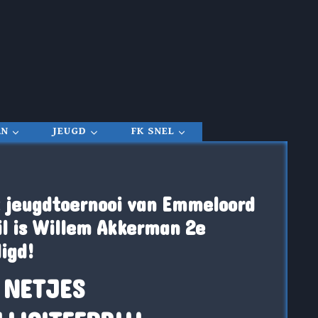
RN
JEUGD
FK SNEL
 jeugdtoernooi van Emmeloord
il is Willem Akkerman 2e
igd!
 NETJES