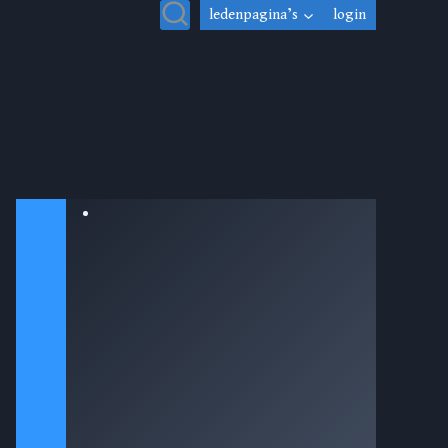
ledenpagina’s
login