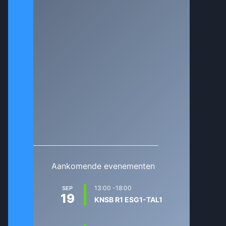
Aankomende evenementen
13:00
-
18:00
SEP
19
KNSB R1 ESG1-TAL1