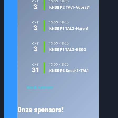
13:00
-
18:00
OKT
3
KNSB R2 TAL1-Voorst1
13:00
-
18:00
OKT
3
KNSB R1 TAL2-Haren1
13:00
-
18:00
OKT
3
KNSB R1 TAL3-ESG2
13:00
-
18:00
OKT
31
KNSB R3 Sneek1-TAL1
Bekijk kalender
Onze sponsors!