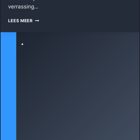
verrassing…
BEKER
LEES MEER
SUCCES
STOPT
IN
AMERSFOORT