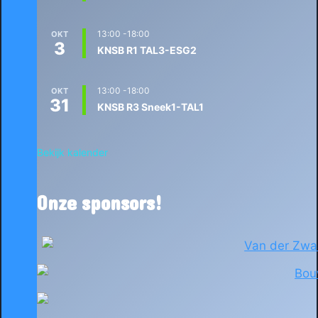
13:00
-
18:00
OKT
3
KNSB R1 TAL3-ESG2
13:00
-
18:00
OKT
31
KNSB R3 Sneek1-TAL1
Bekijk kalender
Onze sponsors!