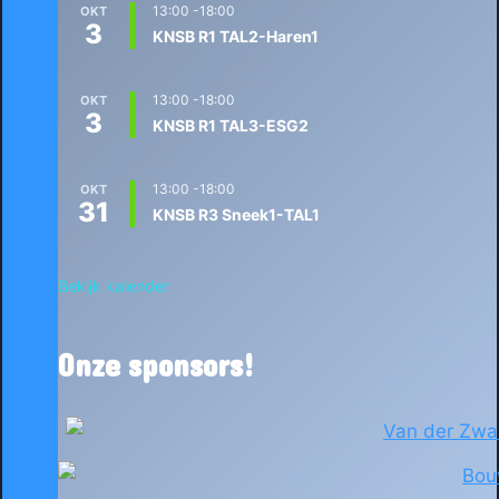
13:00
-
18:00
OKT
3
KNSB R1 TAL2-Haren1
13:00
-
18:00
OKT
3
KNSB R1 TAL3-ESG2
13:00
-
18:00
OKT
31
KNSB R3 Sneek1-TAL1
Bekijk kalender
Onze sponsors!