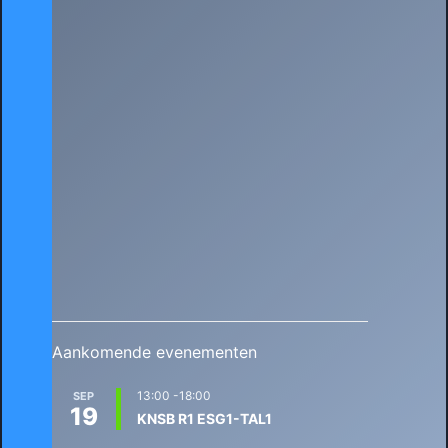
Aankomende evenementen
13:00
-
18:00
SEP
19
KNSB R1 ESG1-TAL1