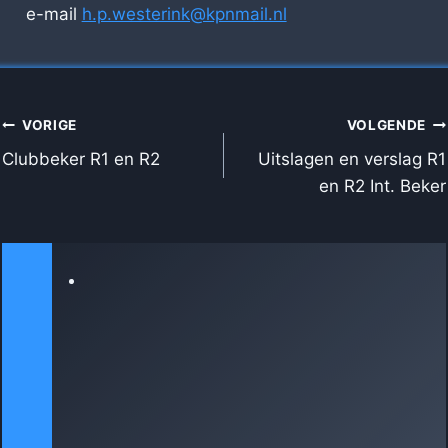
e-mail
h.p.westerink@kpnmail.nl
BERICHT
VORIGE
VOLGENDE
NAVIGATIE
Clubbeker R1 en R2
Uitslagen en verslag R1
en R2 Int. Beker