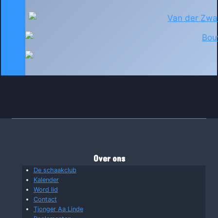
Over ons
De schaakclub
Kalender
Word lid
Contact
Tjonger Aa Linde