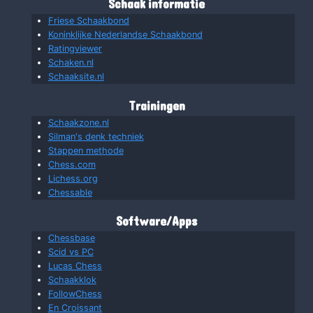
Schaak informatie
Friese Schaakbond
Koninklijke Nederlandse Schaakbond
Ratingviewer
Schaken.nl
Schaaksite.nl
Trainingen
Schaakzone.nl
Silman's denk techniek
Stappen methode
Chess.com
Lichess.org
Chessable
Software/Apps
Chessbase
Scid vs PC
Lucas Chess
Schaakklok
FollowChess
En Croissant