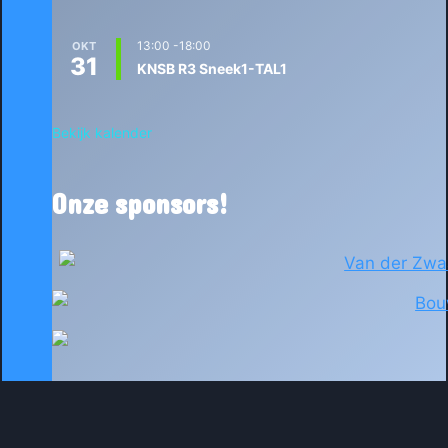
13:00
-
18:00
OKT
31
KNSB R3 Sneek1-TAL1
Bekijk kalender
Onze sponsors!