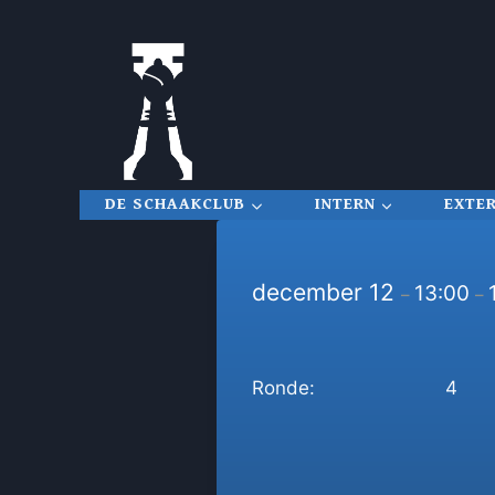
Doorgaan
naar
inhoud
DE SCHAAKCLUB
INTERN
EXTE
december 12
13:00
–
–
Ronde:
4