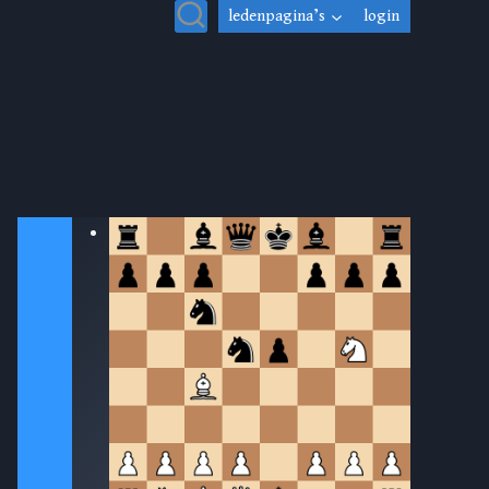
ledenpagina’s
login