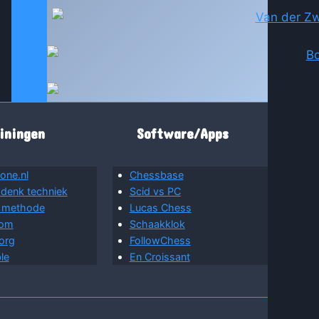
iningen
Software/Apps
one.nl
Chessbase
 denk techniek
Scid vs PC
 methode
Lucas Chess
com
Schaakklok
org
FollowChess
le
En Croissant