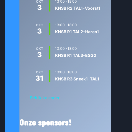
13:00
-
18:00
OKT
3
KNSB R2 TAL1-Voorst1
13:00
-
18:00
OKT
3
KNSB R1 TAL2-Haren1
13:00
-
18:00
OKT
3
KNSB R1 TAL3-ESG2
13:00
-
18:00
OKT
31
KNSB R3 Sneek1-TAL1
Bekijk kalender
Onze sponsors!