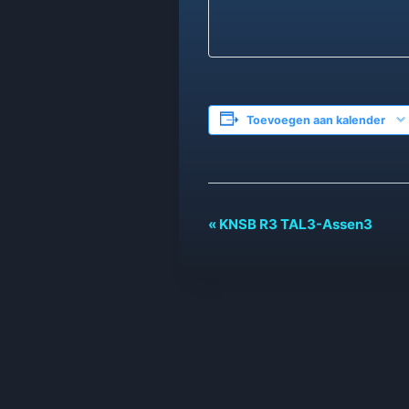
Toevoegen aan kalender
Evenement
«
KNSB R3 TAL3-Assen3
Navigatie