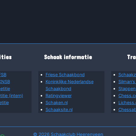
ties
Schaak informatie
Tra
FSB
Friese Schaakbond
Schaakz
 KNSB
Koninklijke Nederlandse
Silman's
titie
Schaakbond
Stappen
tie (intern)
Ratingviewer
Chess.
itie
Schaken.nl
Lichess.
Schaaksite.nl
Chessab
© 2026 Schaakclub Heerenveen