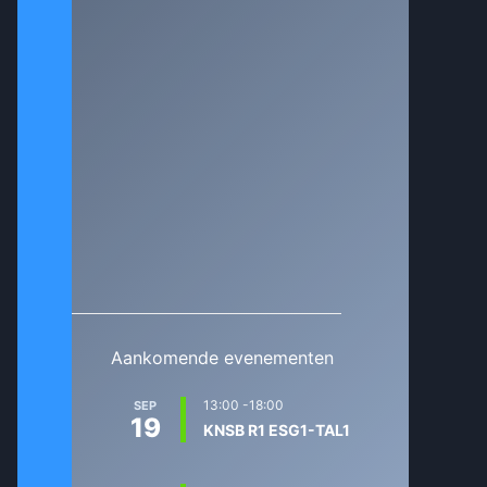
Aankomende evenementen
13:00
-
18:00
SEP
19
KNSB R1 ESG1-TAL1