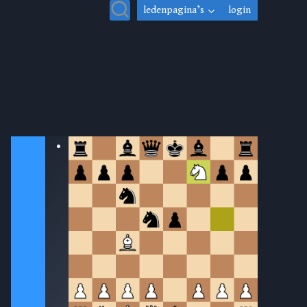
ledenpagina’s
login