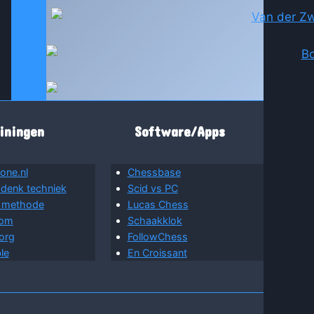
iningen
Software/Apps
one.nl
Chessbase
 denk techniek
Scid vs PC
 methode
Lucas Chess
com
Schaakklok
org
FollowChess
le
En Croissant