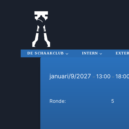
Doorgaan
naar
inhoud
DE SCHAAKCLUB
INTERN
EXTE
januari/9/2027
13:00
18:0
–
–
Ronde:
5