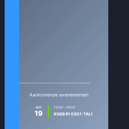
Aankomende evenementen
13:00
-
18:00
SEP
19
KNSB R1 ESG1-TAL1