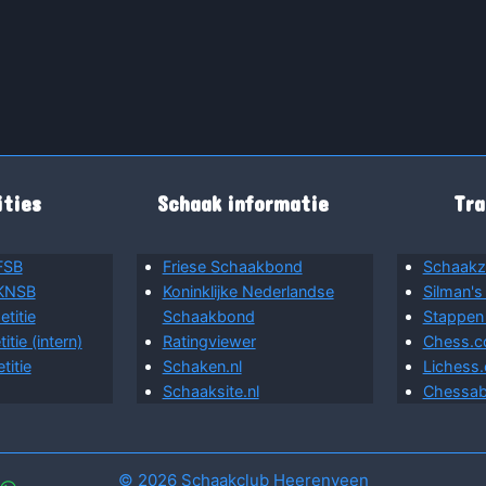
ties
Schaak informatie
Tra
FSB
Friese Schaakbond
Schaakz
 KNSB
Koninklijke Nederlandse
Silman's
titie
Schaakbond
Stappen
tie (intern)
Ratingviewer
Chess.
itie
Schaken.nl
Lichess.
Schaaksite.nl
Chessab
© 2026 Schaakclub Heerenveen