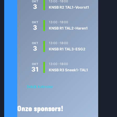
13:00
-
18:00
OKT
3
KNSB R2 TAL1-Voorst1
13:00
-
18:00
OKT
3
KNSB R1 TAL2-Haren1
13:00
-
18:00
OKT
3
KNSB R1 TAL3-ESG2
13:00
-
18:00
OKT
31
KNSB R3 Sneek1-TAL1
Bekijk kalender
Onze sponsors!