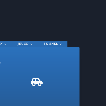
RN
JEUGD
FK SNEL
0