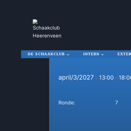
Doorgaan
naar
inhoud
DE SCHAAKCLUB
INTERN
EXTE
april/3/2027
13:00
18:0
–
–
Ronde:
7