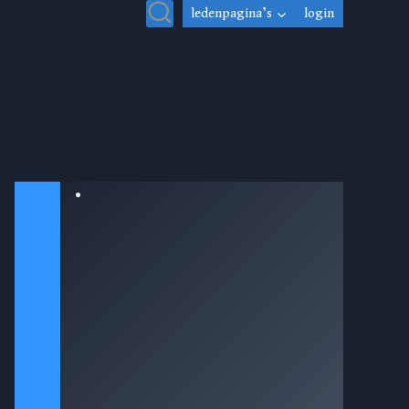
ledenpagina’s
login