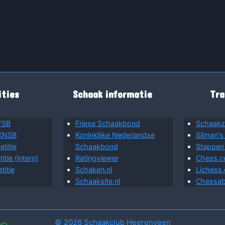
ties
Schaak informatie
Tra
FSB
Friese Schaakbond
Schaakz
 KNSB
Koninklijke Nederlandse
Silman's
titie
Schaakbond
Stappen
tie (intern)
Ratingviewer
Chess.
itie
Schaken.nl
Lichess.
Schaaksite.nl
Chessab
© 2026 Schaakclub Heerenveen