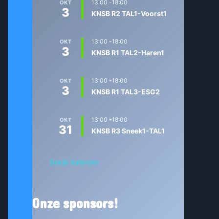
13:00
-
18:00
OKT
3
KNSB R2 TAL1-Voorst1
13:00
-
18:00
OKT
3
KNSB R1 TAL2-Haren1
13:00
-
18:00
OKT
3
KNSB R1 TAL3-ESG2
13:00
-
18:00
OKT
31
KNSB R3 Sneek1-TAL1
Bekijk kalender
Onze sponsors!