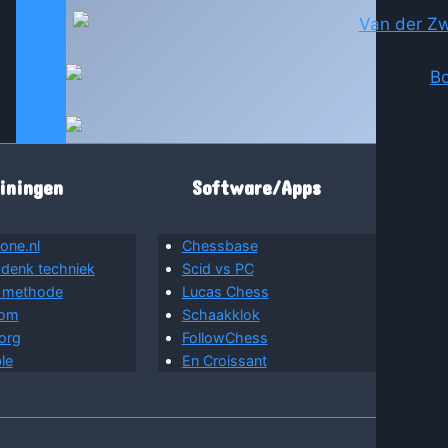
iningen
Software/Apps
one.nl
Chessbase
 denk techniek
Scid vs PC
 methode
Lucas Chess
com
Schaakklok
org
FollowChess
le
En Croissant