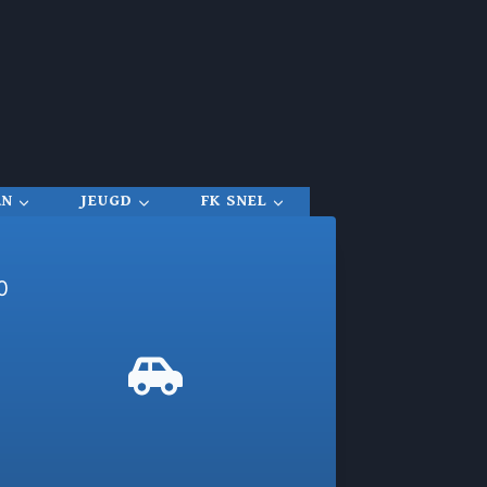
RN
JEUGD
FK SNEL
0