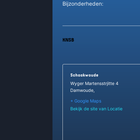
Bijzonderheden:
KNSB
Schaakwoude
Wyger Martensstrjitte 4
Damwoude
,
+ Google Maps
Bekijk de site van Locatie