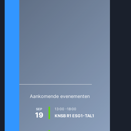
Aankomende evenementen
13:00
-
18:00
SEP
19
KNSB R1 ESG1-TAL1