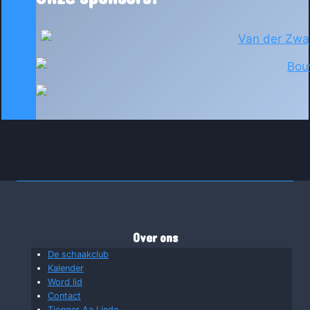
Over ons
De schaakclub
Kalender
Word lid
Contact
Tjonger Aa Linde