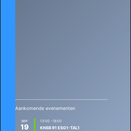
Aankomende evenementen
13:00
-
18:00
SEP
19
KNSB R1 ESG1-TAL1