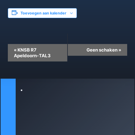
Toevoegen aan kalender
Evenement
«
KNSB R7
Geen schaken
»
Navigatie
Apeldoorn-TAL3