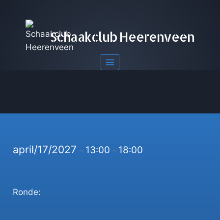
Doorgaan
naar
inhoud
Schaakclub Heerenveen
april/17/2027
13:00
18:00
–
–
Ronde: