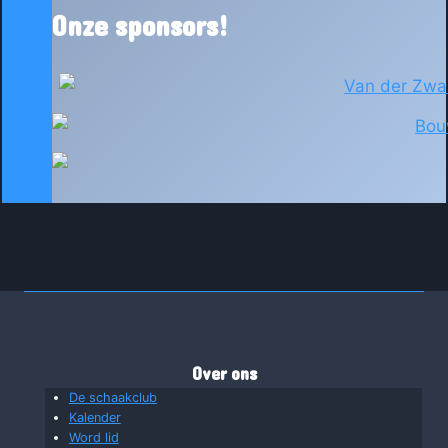
Onze sponsors!
Over ons
De schaakclub
Kalender
Word lid