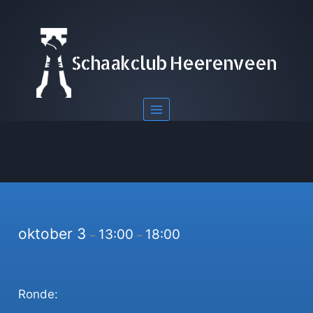
Doorgaan
naar
inhoud
Schaakclub Heerenveen
oktober 3
13:00
18:00
–
–
Ronde: