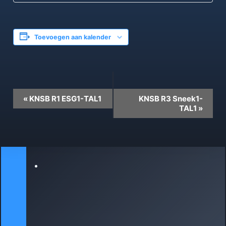
Toevoegen aan kalender
Evenement
«
KNSB R1 ESG1-TAL1
KNSB R3 Sneek1-
Navigatie
TAL1
»