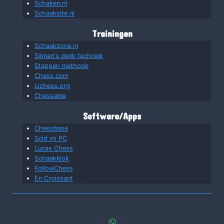
Schaken.nl
Schaaksite.nl
Trainingen
Schaakzone.nl
Silman's denk techniek
Stappen methode
Chess.com
Lichess.org
Chessable
Software/Apps
Chessbase
Scid vs PC
Lucas Chess
Schaakklok
FollowChess
En Croissant