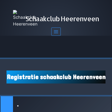
Doorgaan
naar
inhoud
Schaakclub Heerenveen
Registratie schaakclub Heerenveen