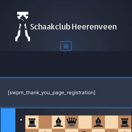
Doorgaan
naar
inhoud
Schaakclub Heerenveen
[swpm_thank_you_page_registration]