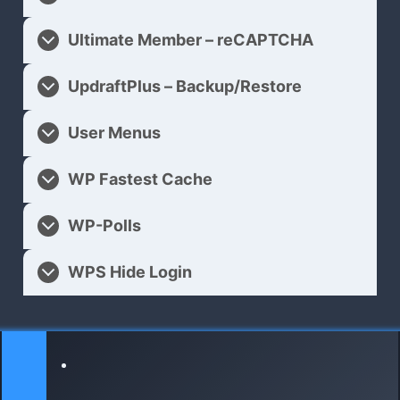
Ultimate Member – reCAPTCHA
UpdraftPlus – Backup/Restore
User Menus
WP Fastest Cache
WP-Polls
WPS Hide Login