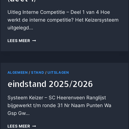
Uitleg Interne Competitie – Deel 1 van 4 Hoe
werkt de interne competitie? Het Keizersysteem
uitgelegd…
HOE
LEES MEER
WERKT
DE
INTERNE
COMPETITIE?
HET
ALGEMEEN
/
STAND
/
UITSLAGEN
KEIZERSYSTEEM
eindstand 2025/2026
UITGELEGD
(DEEL
1)
Systeem Keizer – SC Heerenveen Ranglijst
bijgewerkt t/m ronde 31 Nr Naam Punten Wa
Gsp Gw…
EINDSTAND
LEES MEER