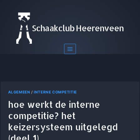
Doorgaan
naar
inhoud
Schaakclub Heerenveen
ALGEMEEN
/
INTERNE COMPETITIE
hoe werkt de interne
competitie? het
keizersysteem uitgelegd
(deel 1)