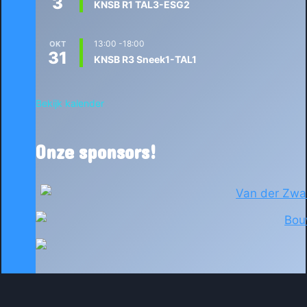
3
KNSB R1 TAL3-ESG2
13:00
-
18:00
OKT
31
KNSB R3 Sneek1-TAL1
Bekijk kalender
Onze sponsors!