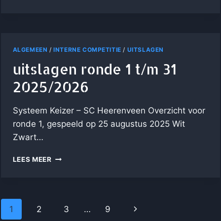
2025/2026
ALGEMEEN
/
INTERNE COMPETITIE
/
UITSLAGEN
uitslagen ronde 1 t/m 31
2025/2026
Systeem Keizer – SC Heerenveen Overzicht voor
ronde 1, gespeeld op 25 augustus 2025 Wit
Zwart…
UITSLAGEN
LEES MEER
RONDE
1
T/M
31
PAGINANAVIGATIE
Volgende
1
2
3
…
9
2025/2026